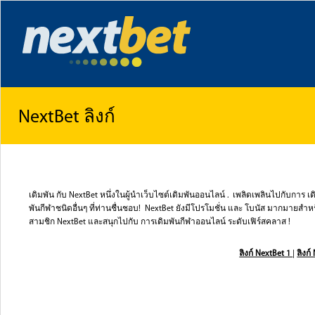
NextBet ลิงก์
เดิมพัน กับ NextBet หนึ่งในผู้นำเว็บไซต์เดิมพันออนไลน์ . เพลิดเพลินไปกับการ เ
พันกีฬาชนิดอื่นๆ ที่ท่านชื่นชอบ! NextBet ยังมีโปรโมชั่น และ โบนัส มากมายสำห
สามชิก NextBet และสนุกไปกับ การเดิมพันกีฬาออนไลน์ ระดับเฟิร์สคลาส !
ลิงก์ NextBet 1
|
ลิงก์